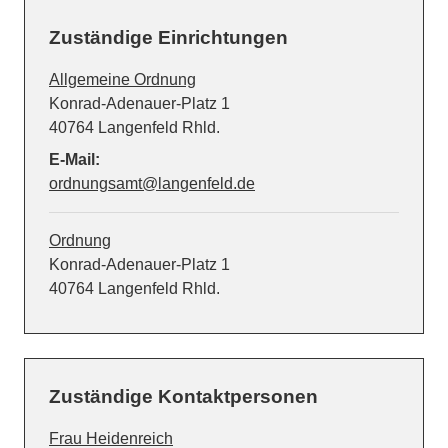
Zuständige Einrichtungen
Allgemeine Ordnung
Straße:
Hausnummer:
Konrad-Adenauer-Platz
1
PLZ:
Ort:
40764
Langenfeld Rhld.
E-Mail:
ordnungsamt@langenfeld.de
Ordnung
Straße:
Hausnummer:
Konrad-Adenauer-Platz
1
PLZ:
Ort:
40764
Langenfeld Rhld.
Zuständige Kontaktpersonen
Frau Heidenreich