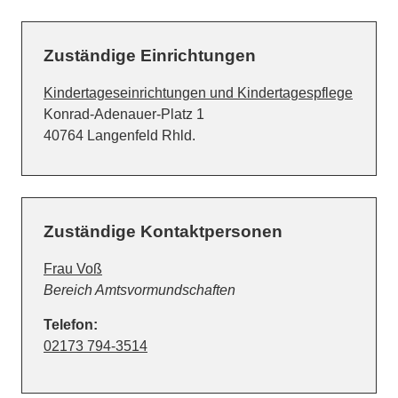
Zuständige Einrichtungen
Kindertageseinrichtungen und Kindertagespflege
Straße:
Hausnummer:
Konrad-Adenauer-Platz
1
PLZ:
Ort:
40764
Langenfeld Rhld.
Zuständige Kontaktpersonen
Frau Voß
Position:
Bereich Amtsvormundschaften
Telefon:
02173 794-3514