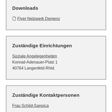
Downloads
Flyer Netzwerk Demenz
Zuständige Einrichtungen
Soziale Angelegenheiten
Straße:
Hausnummer:
Konrad-Adenauer-Platz
1
PLZ:
Ort:
40764
Langenfeld Rhld.
Zuständige Kontaktpersonen
Frau Schild-Sanojca