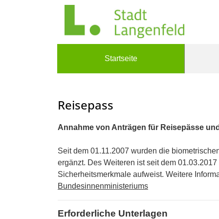
Zum Header
Zum Hauptinhalt
Zum Footer
Zum Hauptinhalt springen
Startseite
Reisepass
Kurzbeschreibung
Annahme von Anträgen für Reisepässe und
Beschreibung
Seit dem 01.11.2007 wurden die biometrisch
ergänzt. Des Weiteren ist seit dem 01.03.2017
Sicherheitsmerkmale aufweist. Weitere Informat
Bundesinnenministeriums
Erforderliche Unterlagen