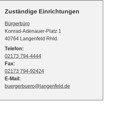
Zuständige Einrichtungen
Bürgerbüro
Straße:
Hausnummer:
Konrad-Adenauer-Platz
1
PLZ:
Ort:
40764
Langenfeld Rhld.
Telefon:
02173 794-4444
Fax:
02173 794-92424
E-Mail:
buergerbuero@langenfeld.de