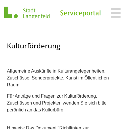
Zum Header
Zum Hauptinhalt
Zum Footer
Zum Hauptinhalt springen
Kulturförderung
Beschreibung
Allgemeine Auskünfte in Kulturangelegenheiten,
Zuschüsse, Sonderprojekte, Kunst im Öffentlichen
Raum
Für Anträge und Fragen zur Kulturförderung,
Zuschüssen und Projekten wenden Sie sich bitte
perönlich an das Kulturbüro.
Hinweis: Das Dokument "Richtlinien zur