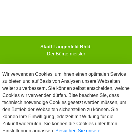
Stadt Langenfeld Rhld.
Der Bürgermeister
Telefon: 02173/794-0
Wir verwenden Cookies, um Ihnen einen optimalen Service
Telefax: 02173/794-99999
zu bieten und auf Basis von Analysen unsere Webseiten
E-Mail: info@langenfeld.de
weiter zu verbessern. Sie können selbst entscheiden, welche
Kontakt
Cookies wir verwenden dürfen. Bitte beachten Sie, dass
www.langenfeld.de
technisch notwendige Cookies gesetzt werden müssen, um
Impressum
den Betrieb der Webseiten sicherstellen zu können. Sie
Datenschutz
können Ihre Einwilligung jederzeit mit Wirkung für die
Barrierefreiheit
Zukunft widerrufen. Sie können die Cookies unter Ihren
Cookie-Richtlinie
Einstellungen anpassen.
Besuchen Sie unsere