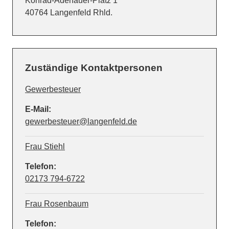
Konrad-Adenauer-Platz
1
PLZ:
Ort:
40764
Langenfeld Rhld.
Zuständige Kontaktpersonen
Gewerbesteuer
E-Mail:
gewerbesteuer@langenfeld.de
Frau Stiehl
Telefon:
02173 794-6722
Frau Rosenbaum
Telefon: