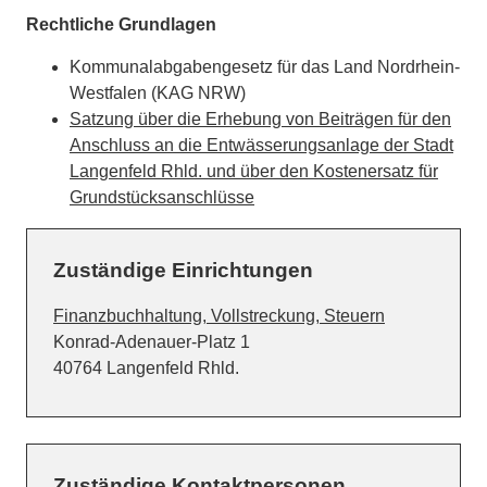
Rechtliche Grundlagen
Kommunalabgabengesetz für das Land Nordrhein-
Westfalen (KAG NRW)
Satzung über die Erhebung von Beiträgen für den
Anschluss an die Entwässerungsanlage der Stadt
Langenfeld Rhld. und über den Kostenersatz für
Grundstücksanschlüsse
Zuständige Einrichtungen
Finanzbuchhaltung, Vollstreckung, Steuern
Straße:
Hausnummer:
Konrad-Adenauer-Platz
1
PLZ:
Ort:
40764
Langenfeld Rhld.
Zuständige Kontaktpersonen