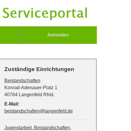
Anmelden
Zuständige Einrichtungen
Beistandschaften
Straße:
Hausnummer:
Konrad-Adenauer-Platz
1
PLZ:
Ort:
40764
Langenfeld Rhld.
E-Mail:
beistandschaften@langenfeld.de
Jugendarbeit, Beistandschaften,