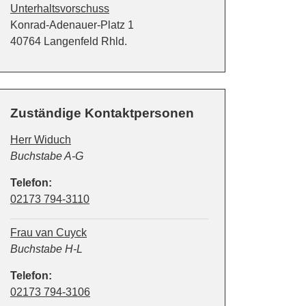
Unterhaltsvorschuss
Straße:
Hausnummer:
Konrad-Adenauer-Platz
1
PLZ:
Ort:
40764
Langenfeld Rhld.
Zuständige Kontaktpersonen
Herr Widuch
Position:
Buchstabe A-G
Telefon:
02173 794-3110
Frau van Cuyck
Position:
Buchstabe H-L
Telefon:
02173 794-3106