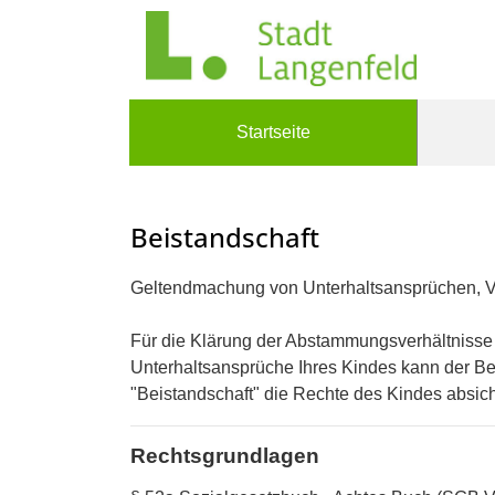
Zum Header
Zum Hauptinhalt
Zum Footer
Zum Hauptinhalt springen
Startseite
Beistandschaft
Kurzbeschreibung
Geltendmachung von Unterhaltsansprüchen, Va
Beschreibung
Für die Klärung der Abstammungsverhältnisse
Unterhaltsansprüche Ihres Kindes kann der Be
"Beistandschaft" die Rechte des Kindes absic
Rechtsgrundlagen