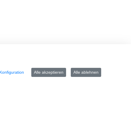
Kontakt
www.langenfeld.de
Konfiguration
Alle akzeptieren
Alle ablehnen
Impressum
Datenschutz
Barrierefreiheit
Cookie-Richtlinie
FAQ