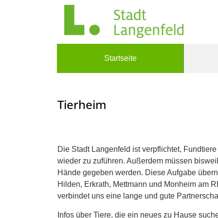
Zum Header
Zum Hauptinhalt
Zum Footer
Zum Hauptinhalt springen
Startseite
Tierheim
Beschreibung
Die Stadt Langenfeld ist verpflichtet, Fundti
wieder zu zuführen. Außerdem müssen bisweile
Hände gegeben werden. Diese Aufgabe übernimm
Hilden, Erkrath, Mettmann und Monheim am Rh
verbindet uns eine lange und gute Partnerschaf
Infos über Tiere, die ein neues zu Hause such