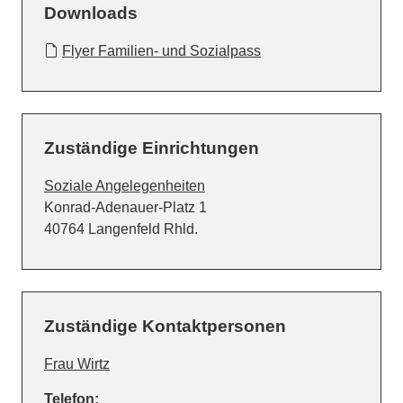
Downloads
Flyer Familien- und Sozialpass
Zuständige Einrichtungen
Soziale Angelegenheiten
Straße:
Hausnummer:
Konrad-Adenauer-Platz
1
PLZ:
Ort:
40764
Langenfeld Rhld.
Zuständige Kontaktpersonen
Frau Wirtz
Telefon: