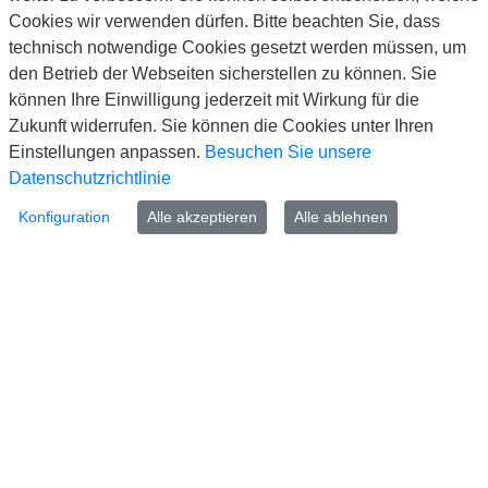
Telefon: 02173/794-0
Cookies wir verwenden dürfen. Bitte beachten Sie, dass
Telefax: 02173/794-99999
technisch notwendige Cookies gesetzt werden müssen, um
E-Mail: info@langenfeld.de
den Betrieb der Webseiten sicherstellen zu können. Sie
können Ihre Einwilligung jederzeit mit Wirkung für die
Kontakt
Zukunft widerrufen. Sie können die Cookies unter Ihren
www.langenfeld.de
Einstellungen anpassen.
Besuchen Sie unsere
Impressum
Datenschutzrichtlinie
Datenschutz
Konfiguration
Alle akzeptieren
Alle ablehnen
Barrierefreiheit
Cookie-Richtlinie
FAQ