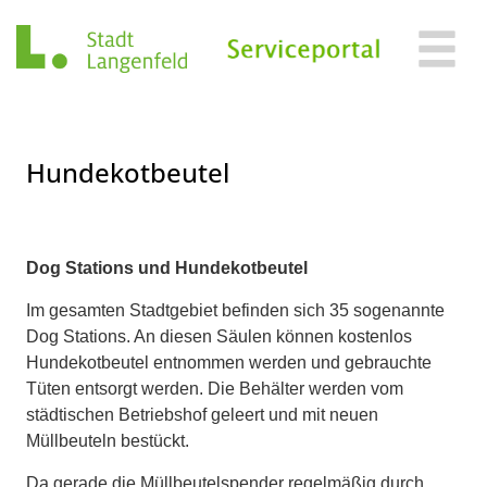
Zum Header
Zum Hauptinhalt
Zum Footer
Zum Hauptinhalt springen
Hundekotbeutel
Beschreibung
Dog Stations und Hundekotbeutel
Im gesamten Stadtgebiet befinden sich 35 sogenannte
Dog Stations. An diesen Säulen können kostenlos
Hundekotbeutel entnommen werden und gebrauchte
Tüten entsorgt werden. Die Behälter werden vom
städtischen Betriebshof geleert und mit neuen
Müllbeuteln bestückt.
Da gerade die Müllbeutelspender regelmäßig durch