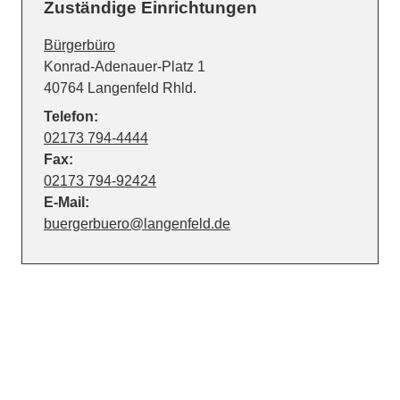
Zuständige Einrichtungen
Bürgerbüro
Straße:
Hausnummer:
Konrad-Adenauer-Platz
1
PLZ:
Ort:
40764
Langenfeld Rhld.
Telefon:
02173 794-4444
Fax:
02173 794-92424
E-Mail:
buergerbuero@langenfeld.de