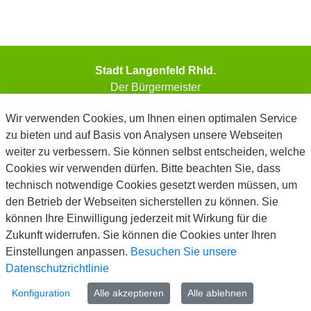
Stadt Langenfeld Rhld.
Der Bürgermeister
Wir verwenden Cookies, um Ihnen einen optimalen Service
Telefon: 02173/794-0
zu bieten und auf Basis von Analysen unsere Webseiten
Telefax: 02173/794-99999
weiter zu verbessern. Sie können selbst entscheiden, welche
E-Mail: info@langenfeld.de
Cookies wir verwenden dürfen. Bitte beachten Sie, dass
Kontakt
technisch notwendige Cookies gesetzt werden müssen, um
www.langenfeld.de
den Betrieb der Webseiten sicherstellen zu können. Sie
Impressum
können Ihre Einwilligung jederzeit mit Wirkung für die
Datenschutz
Zukunft widerrufen. Sie können die Cookies unter Ihren
Barrierefreiheit
Einstellungen anpassen.
Besuchen Sie unsere
Cookie-Richtlinie
Datenschutzrichtlinie
FAQ
Konfiguration
Alle akzeptieren
Alle ablehnen