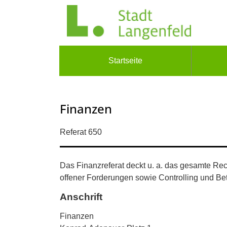
Zum Header
Zum Hauptinhalt
Zum Footer
Zum Hauptinhalt springen
Startseite
Finanzen
Kurzbezeichnung
Referat 650
Beschreibung
Das Finanzreferat deckt u. a. das gesamte R
offener Forderungen sowie Controlling und B
Anschrift
Finanzen