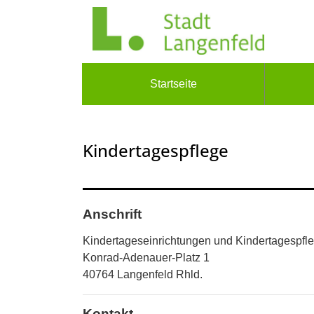
Zum Header
Zum Hauptinhalt
Zum Footer
Zum Hauptinhalt springen
Startseite
Kindertagespflege
Anschrift
Kindertageseinrichtungen und Kindertagespfl
Konrad-Adenauer-Platz
1
40764
Langenfeld Rhld.
Kontakt