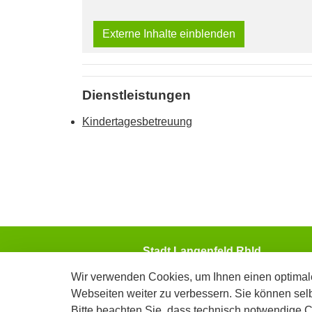
Externe Inhalte einblenden
Dienstleistungen
Kindertagesbetreuung
Stadt Langenfeld Rhld.
Der Bürgermeister
Wir verwenden Cookies, um Ihnen einen optimale
Webseiten weiter zu verbessern. Sie können sel
Telefon: 02173/794-0
Bitte beachten Sie, dass technisch notwendige 