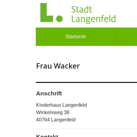
Zum Header
Zum Hauptinhalt
Zum Footer
Zum Hauptinhalt springen
Startseite
Frau Wacker
Anschrift
Kinderhaus Langenfeld
Winkelsweg
38
40764
Langenfeld
Kontakt