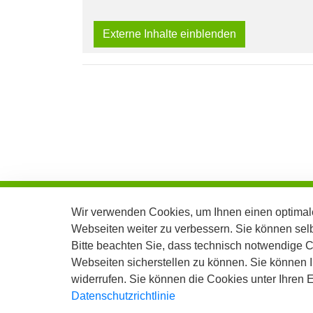
Externe Inhalte einblenden
Stadt Langenfeld Rhld.
Wir verwenden Cookies, um Ihnen einen optimale
Der Bürgermeister
Webseiten weiter zu verbessern. Sie können sel
Bitte beachten Sie, dass technisch notwendige 
Telefon: 02173/794-0
Webseiten sicherstellen zu können. Sie können Ih
Telefax: 02173/794-99999
widerrufen. Sie können die Cookies unter Ihren
E-Mail: info@langenfeld.de
Datenschutzrichtlinie