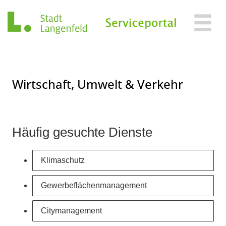
Zum Header
Zum Hauptinhalt
Zum Footer
Zum Hauptinhalt springen
Wirtschaft, Umwelt & Verkehr
Häufig gesuchte Dienste
Klimaschutz
Gewerbeflächenmanagement
Citymanagement